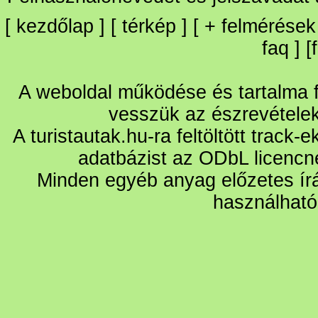
[
kezdőlap
] [
térkép
] [
+
felmérések
faq
] [
A weboldal működése és tartalma fo
vesszük az észrevétele
A turistautak.hu-ra feltöltött track-
adatbázist az ODbL licencn
Minden egyéb anyag előzetes írá
használható