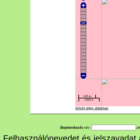
térkép teljes ablakban
Bejelentkezés
név:
je
Felhasználónevedet és jelszavadat