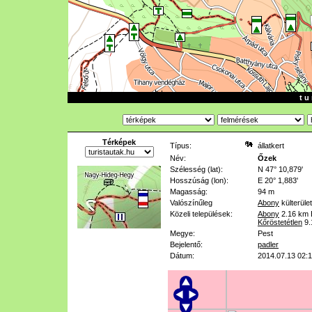
t u 
Térképek
Típus:
állatkert
Név:
Őzek
Szélesség (lat):
N 47° 10,879'
Hosszúság (lon):
E 20° 1,883'
Magasság:
94 m
Valószínűleg
Abony
külterüle
Közeli települések:
Abony
2.16 km
Kőröstetétlen
9
Megye:
Pest
Bejelentő:
padler
Dátum:
2014.07.13 02:1