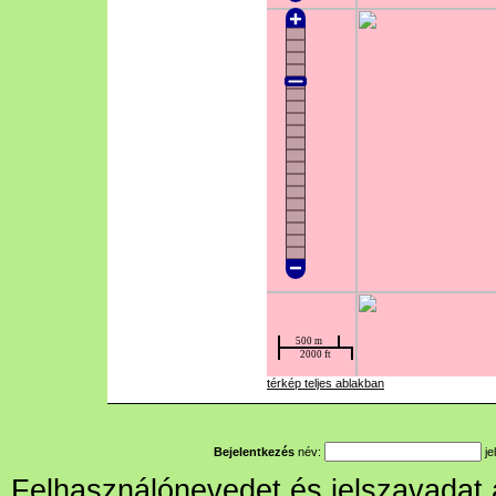
térkép teljes ablakban
Bejelentkezés
név:
je
Felhasználónevedet és jelszavadat