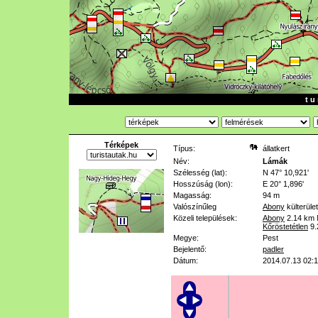
t u 
Térképek
Típus:
állatkert
Név:
Lámák
Szélesség (lat):
N 47° 10,921'
Hosszúság (lon):
E 20° 1,896'
Magasság:
94 m
Valószínűleg
Abony
külterüle
Közeli települések:
Abony
2.14 km
Kőröstetétlen
9
Megye:
Pest
Bejelentő:
padler
Dátum:
2014.07.13 02:1