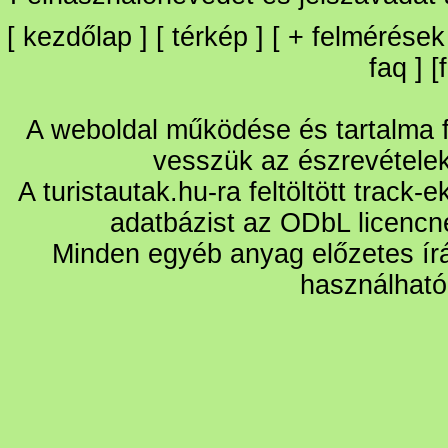
[
kezdőlap
] [
térkép
] [
+
felmérések
faq
] [
A weboldal működése és tartalma fo
vesszük az észrevétele
A turistautak.hu-ra feltöltött track-
adatbázist az ODbL licencn
Minden egyéb anyag előzetes írá
használható