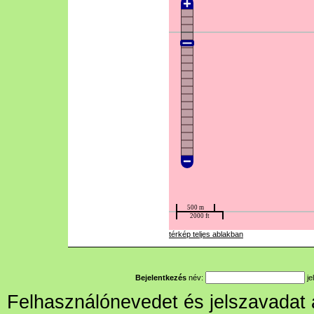
térkép teljes ablakban
Bejelentkezés
név:
je
Felhasználónevedet és jelszavadat