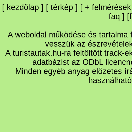
[
kezdőlap
] [
térkép
] [
+
felmérések
faq
] [
A weboldal működése és tartalma fo
vesszük az észrevétele
A turistautak.hu-ra feltöltött track-
adatbázist az ODbL licencn
Minden egyéb anyag előzetes írá
használható