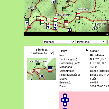
t u 
Térképek
Típus:
állatkert
Név:
Háziállatok
Szélesség (lat):
N 47° 29,855'
Hosszúság (lon):
E 18° 38,036'
Magasság:
155 m
Valószínűleg
Bicske
külterüle
Közeli települések:
Bicske
782 m
D
Megye:
Fejér
Bejelentő:
sw09fl
Dátum:
2014.05.03 09: