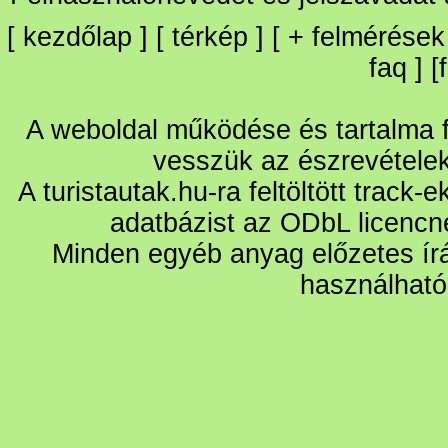
[
kezdőlap
] [
térkép
] [
+
felmérések
faq
] [
A weboldal működése és tartalma fo
vesszük az észrevétele
A turistautak.hu-ra feltöltött track-
adatbázist az ODbL licencn
Minden egyéb anyag előzetes írá
használható