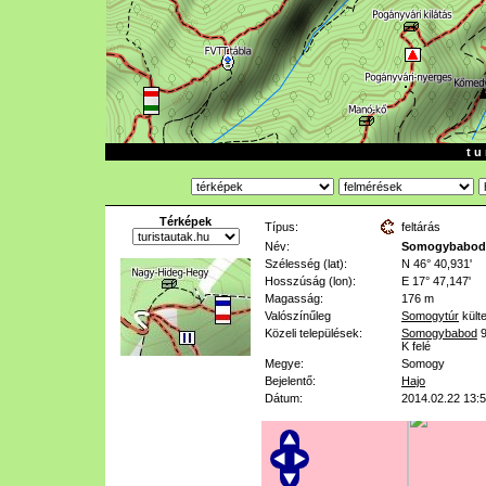
t u 
Térképek
Típus:
feltárás
Név:
Somogybabod 
Szélesség (lat):
N 46° 40,931'
Hosszúság (lon):
E 17° 47,147'
Magasság:
176 m
Valószínűleg
Somogytúr
külte
Közeli települések:
Somogybabod
K felé
Megye:
Somogy
Bejelentő:
Hajo
Dátum:
2014.02.22 13: