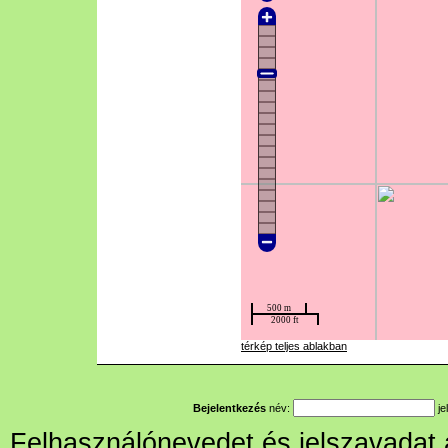
térkép teljes ablakban
Bejelentkezés
név:
je
Felhasználónevedet és jelszavadat