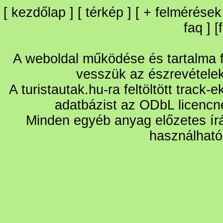
[
kezdőlap
] [
térkép
] [
+
felmérések
faq
] [
A weboldal működése és tartalma fo
vesszük az észrevétele
A turistautak.hu-ra feltöltött track-
adatbázist az ODbL licencn
Minden egyéb anyag előzetes írá
használható