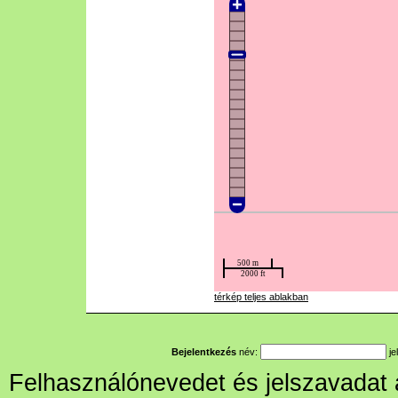
térkép teljes ablakban
Bejelentkezés
név:
je
Felhasználónevedet és jelszavadat