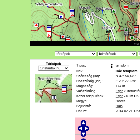
t u 
Térképek
Típus:
templom
Név:
Rác templom
Szélesség (lat):
N 47° 54,479'
Hosszúság (lon):
E 20° 22,229'
Magasság:
174 m
Valószínűleg
Eger
külterületé
Közeli települések:
Eger
740 m
DK 
Megye:
Heves
Bejelentő:
Hajo
Dátum:
2014.02.21 12: