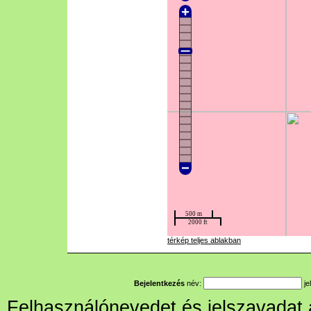
térkép teljes ablakban
Bejelentkezés
név:
je
Felhasználónevedet és jelszavadat