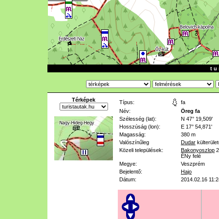
t u 
Térképek
Típus:
fa
Név:
Öreg fa
Szélesség (lat):
N 47° 19,509'
Hosszúság (lon):
E 17° 54,871'
Magasság:
380 m
Valószínűleg
Dudar
külterüle
Közeli települések:
Bakonyoszlop
2
ÉNy felé
Megye:
Veszprém
Bejelentő:
Hajo
Dátum:
2014.02.16 11:2