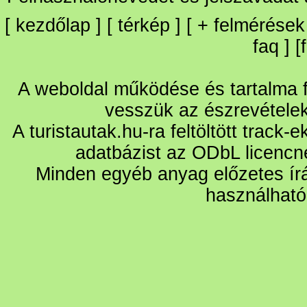
[
kezdőlap
] [
térkép
] [
+
felmérések
faq
] [
A weboldal működése és tartalma fo
vesszük az észrevétele
A turistautak.hu-ra feltöltött track-
adatbázist az ODbL licencn
Minden egyéb anyag előzetes írá
használható