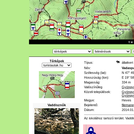
t u 
Térképek
Típus:
állatkert
Név:
Vadasp
Szélesség (lat):
N 47° 49
Hosszúság (lon):
E 19° 58
Magasság:
334 m
Valószínűleg
Gyöngyö
Közeli települések:
Gyöngyö
Gyöngy
Megye:
Heves
Vaddisznók
Bejelentő:
filemane
Dátum:
2014.01
Az iskolához tartozó terület. Vaddis