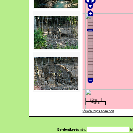
térkép teljes ablakban
Bejelentkezés
név:
je