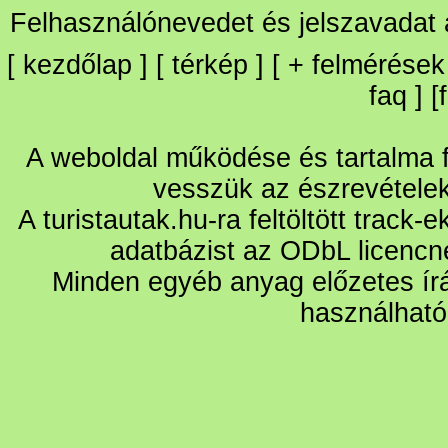
Felhasználónevedet és jelszavadat
[
kezdőlap
] [
térkép
] [
+
felmérések
faq
] [
A weboldal működése és tartalma fo
vesszük az észrevétele
A turistautak.hu-ra feltöltött track-
adatbázist az ODbL licencn
Minden egyéb anyag előzetes írá
használható