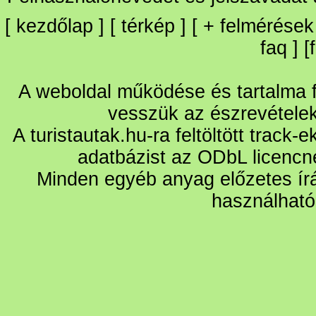
[
kezdőlap
] [
térkép
] [
+
felmérések
faq
] [
A weboldal működése és tartalma fo
vesszük az észrevétele
A turistautak.hu-ra feltöltött track-
adatbázist az ODbL licencn
Minden egyéb anyag előzetes írá
használható