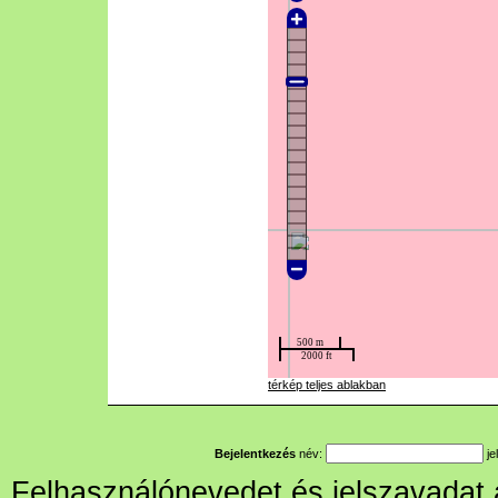
térkép teljes ablakban
Bejelentkezés
név:
je
Felhasználónevedet és jelszavadat