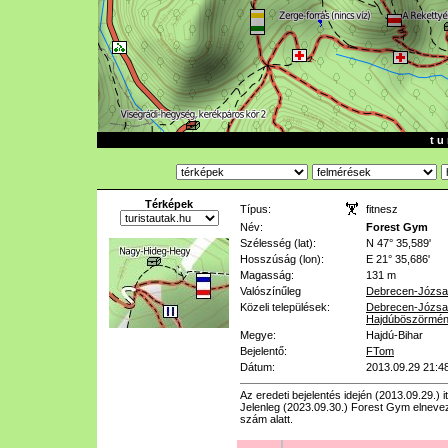
t u 
Térképek
Típus:
fitnesz
Név:
Forest Gym
Szélesség (lat):
N 47° 35,589'
Hosszúság (lon):
E 21° 35,686'
Magasság:
131 m
Valószínűleg
Debrecen-Józsa
Közeli települések:
Debrecen-Józsa
Hajdúböszörmén
Megye:
Hajdú-Bihar
Bejelentő:
FTom
Dátum:
2013.09.29 21:4
Az eredeti bejelentés idején (2013.09.29.)
Jelenleg (2023.09.30.) Forest Gym elnevezé
szám alatt.