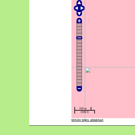
térkép teljes ablakban