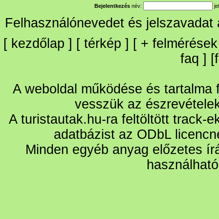
Bejelentkezés
név:
je
Felhasználónevedet és jelszavadat
[
kezdőlap
] [
térkép
] [
+
felmérések
faq
] [
A weboldal működése és tartalma fo
vesszük az észrevétele
A turistautak.hu-ra feltöltött track-
adatbázist az ODbL licencn
Minden egyéb anyag előzetes írá
használható