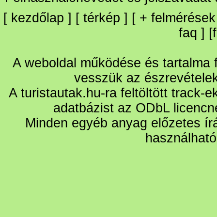
[
kezdőlap
] [
térkép
] [
+
felmérések
faq
] [
A weboldal működése és tartalma fo
vesszük az észrevétele
A turistautak.hu-ra feltöltött track-
adatbázist az ODbL licencn
Minden egyéb anyag előzetes írá
használható