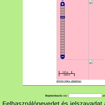
térkép teljes ablakban
Bejelentkezés
név:
je
Felhasználónevedet és jelszavadat