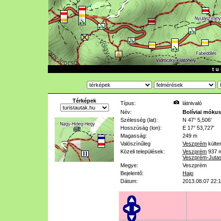
t u 
Térképek
Típus:
látnivaló
Név:
Bolíviai móku
Szélesség (lat):
N 47° 5,506'
Hosszúság (lon):
E 17° 53,727'
Magasság:
249 m
Valószínűleg
Veszprém
külte
Közeli települések:
Veszprém
937 
Veszprém-Juta
Megye:
Veszprém
Bejelentő:
Hajo
Dátum:
2013.08.07 22: