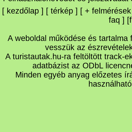
[
kezdőlap
] [
térkép
] [
+
felmérések
faq
] [
A weboldal működése és tartalma fo
vesszük az észrevétele
A turistautak.hu-ra feltöltött track-
adatbázist az ODbL licencn
Minden egyéb anyag előzetes írá
használható