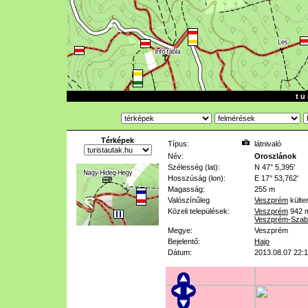
t u 
Térképek
Típus:
látnivaló
Név:
Oroszlánok
Szélesség (lat):
N 47° 5,395'
Hosszúság (lon):
E 17° 53,762'
Magasság:
255 m
Valószínűleg
Veszprém
külte
Közeli települések:
Veszprém
942 
Veszprém-Szab
Megye:
Veszprém
Bejelentő:
Hajo
Dátum:
2013.08.07 22: