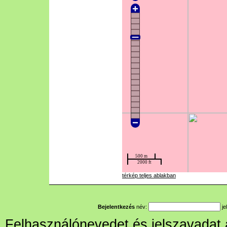
térkép teljes ablakban
Bejelentkezés
név:
je
Felhasználónevedet és jelszavadat