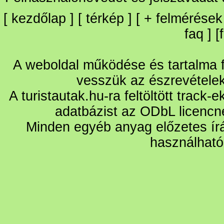
[
kezdőlap
] [
térkép
] [
+
felmérések
faq
] [
A weboldal működése és tartalma fo
vesszük az észrevétele
A turistautak.hu-ra feltöltött track-
adatbázist az ODbL licencn
Minden egyéb anyag előzetes írá
használható