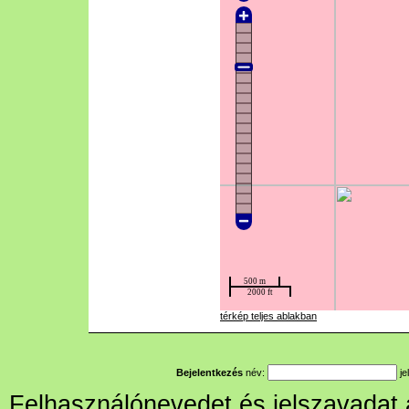
térkép teljes ablakban
Bejelentkezés
név:
je
Felhasználónevedet és jelszavadat