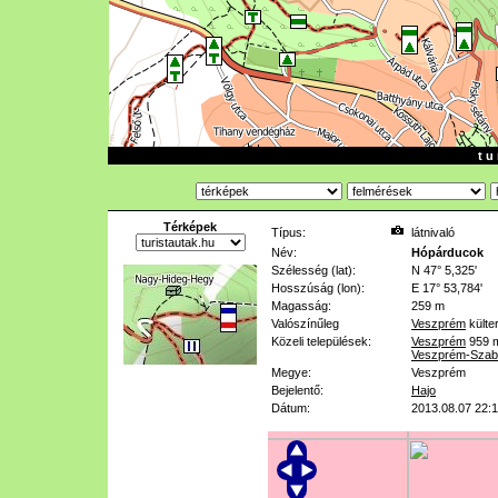
t u 
Térképek
Típus:
látnivaló
Név:
Hópárducok
Szélesség (lat):
N 47° 5,325'
Hosszúság (lon):
E 17° 53,784'
Magasság:
259 m
Valószínűleg
Veszprém
külte
Közeli települések:
Veszprém
959 
Veszprém-Szab
Megye:
Veszprém
Bejelentő:
Hajo
Dátum:
2013.08.07 22: