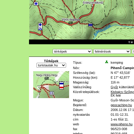
t u 
Térképek
Típus:
kemping
Név:
Pihenő Campi
Szélesség (lat):
N 47° 43,516'
Hosszúság (lon):
E 17° 42,877'
Magasság:
116 m
Valószínűleg
Győr
külterület
Közeli települések:
Kisbajcs-Szőgy
ÉK felé
Megye:
Győr-Moson-So
Bejelentő:
geocaching.hu
Dátum:
2006.12.06 17:
nyitvatartás
01.01-12.31.
cím
1-es főút 11.
web
www.piheno.hu
fax
96/523-008
telefon
96/316-468