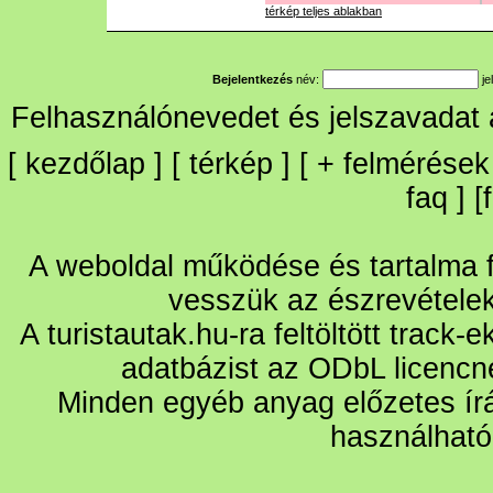
térkép teljes ablakban
Bejelentkezés
név:
je
Felhasználónevedet és jelszavadat
[
kezdőlap
] [
térkép
] [
+
felmérések
faq
] [
A weboldal működése és tartalma fo
vesszük az észrevétele
A turistautak.hu-ra feltöltött track-
adatbázist az ODbL licencn
Minden egyéb anyag előzetes írá
használható