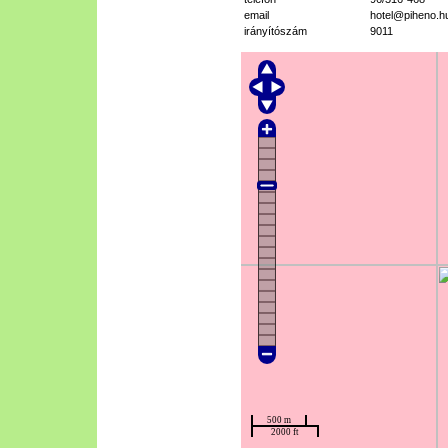
email
hotel@piheno.h
irányítószám
9011