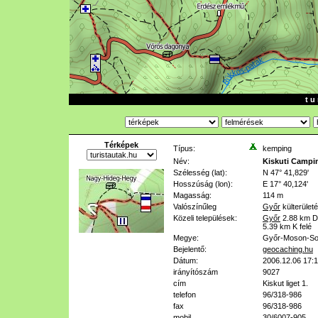
t u 
Térképek
Típus:
kemping
Név:
Kiskuti Campi
Szélesség (lat):
N 47° 41,829'
Hosszúság (lon):
E 17° 40,124'
Magasság:
114 m
Valószínűleg
Győr
külterület
Közeli települések:
Győr
2.88 km
D
5.39 km
K felé
Megye:
Győr-Moson-So
Bejelentő:
geocaching.hu
Dátum:
2006.12.06 17:
irányítószám
9027
cím
Kiskut liget 1.
telefon
96/318-986
fax
96/318-986
mobil
30/6007-905