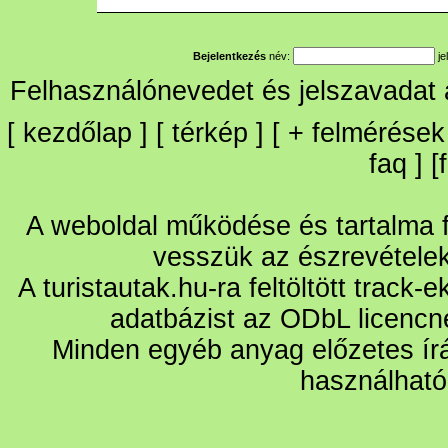
Bejelentkezés
név:
je
Felhasználónevedet és jelszavadat
[
kezdőlap
] [
térkép
] [
+
felmérések
faq
] [
A weboldal működése és tartalma fo
vesszük az észrevétele
A turistautak.hu-ra feltöltött track-
adatbázist az ODbL licencn
Minden egyéb anyag előzetes írá
használható