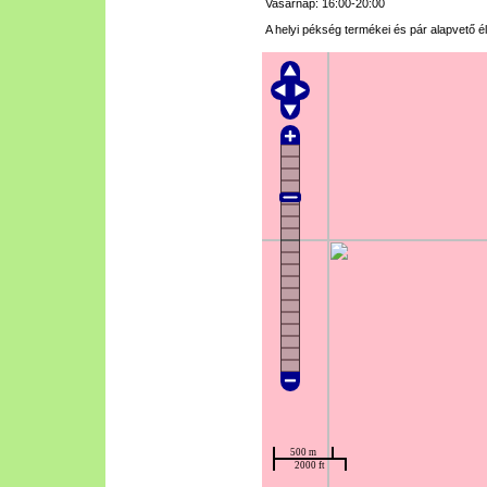
Vasárnap: 16:00-20:00
A helyi pékség termékei és pár alapvető él