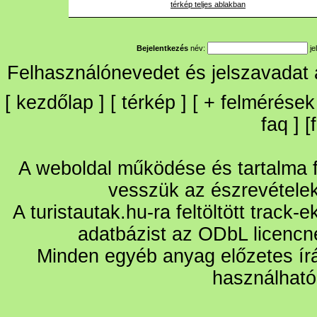
térkép teljes ablakban
Bejelentkezés
név:
je
Felhasználónevedet és jelszavadat
[
kezdőlap
] [
térkép
] [
+
felmérések
faq
] [
A weboldal működése és tartalma fo
vesszük az észrevétele
A turistautak.hu-ra feltöltött track-
adatbázist az ODbL licencn
Minden egyéb anyag előzetes írá
használható