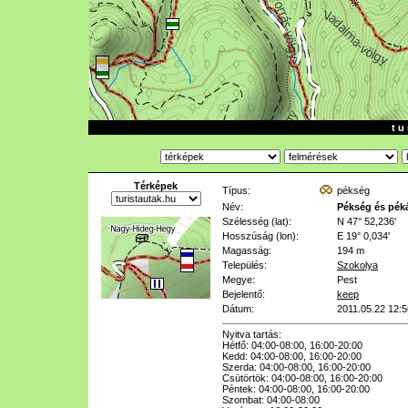
t u 
Térképek
Típus:
pékség
Név:
Pékség és pék
Szélesség (lat):
N 47° 52,236'
Hosszúság (lon):
E 19° 0,034'
Magasság:
194 m
Település:
Szokolya
Megye:
Pest
Bejelentő:
keep
Dátum:
2011.05.22 12:5
Nyitva tartás:
Hétfő: 04:00-08:00, 16:00-20:00
Kedd: 04:00-08:00, 16:00-20:00
Szerda: 04:00-08:00, 16:00-20:00
Csütörtök: 04:00-08:00, 16:00-20:00
Péntek: 04:00-08:00, 16:00-20:00
Szombat: 04:00-08:00