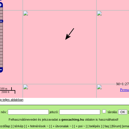
p teljes ablakban
név:
jelszó:
tárolás
[
Felhasználónevedet és jelszavadat a
geocaching.hu
oldalon is használhatod!
ezdőlap
] [
térkép
] [
+
felmérések
~
] [
+
útvonalak
~
] [
+
poi
~
] [
belépés
] [
faq
] [
fórum
]
[
emai