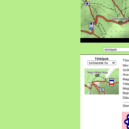
Térképek
Típu
Név
Szél
Hoss
Mag
Tele
Meg
Beje
Dát
Stan