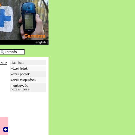
[
english
]
piac-lista
.hu-n
közeli ládák
közeli pontok
közeli települések
megjegyzés
hozzáfűzése