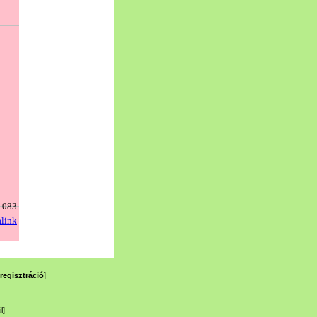
regisztráció
]
l
]