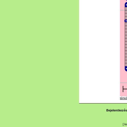
térké
Bejelentkezés
[
k