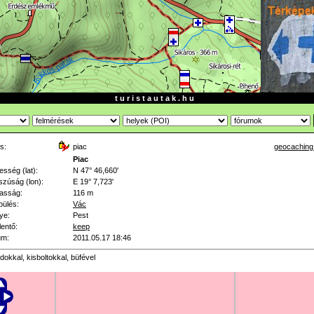
t u r i s t a u t a k . h u
s:
piac
geocaching
:
Piac
esség (lat):
N 47° 46,660'
zúság (lon):
E 19° 7,723'
asság:
116 m
pülés:
Vác
ye:
Pest
lentő:
keep
um:
2011.05.17 18:46
dokkal, kisboltokkal, büfével