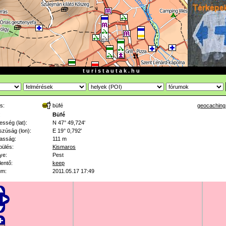
t u r i s t a u t a k . h u
s:
büfé
geocaching
:
Büfé
esség (lat):
N 47° 49,724'
zúság (lon):
E 19° 0,792'
asság:
111 m
pülés:
Kismaros
ye:
Pest
lentő:
keep
um:
2011.05.17 17:49