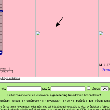
p teljes ablakban
név:
jelszó:
tárolás
[
Felhasználónevedet és jelszavadat a
geocaching.hu
oldalon is használhatod!
ezdőlap
] [
térkép
] [
+
felmérések
~
] [
+
útvonalak
~
] [
+
poi
~
] [
belépés
] [
faq
] [
fórum
]
[
emai
 és tartalma folyamatos fejlesztés alatt áll, köszönettel vesszük az észrevételeket a
fejlesz
ltött track-eket és a letölthető térképeket, azaz térképi adatbázist az ODbL licencnek megfele