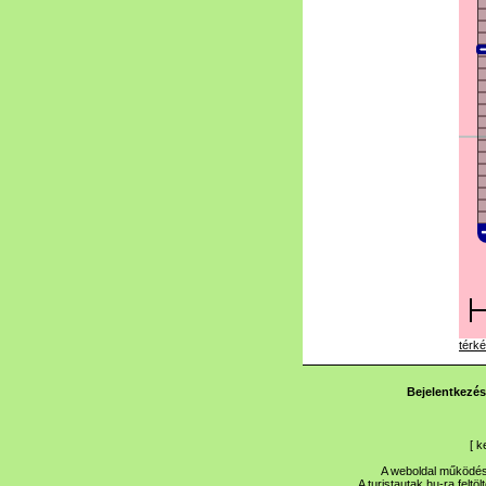
térké
Bejelentkezés
[
k
A weboldal működése
A turistautak.hu-ra feltö