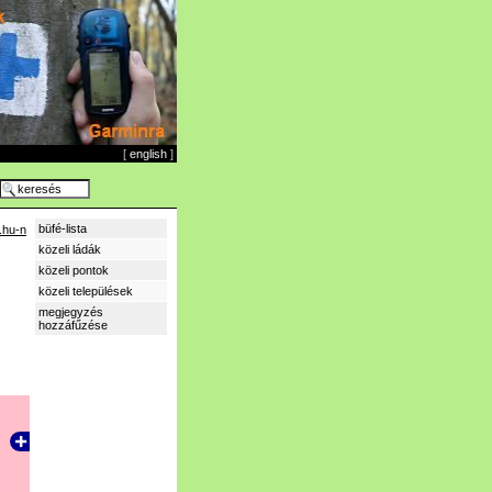
[
english
]
büfé-lista
.hu-n
közeli ládák
közeli pontok
közeli települések
megjegyzés
hozzáfűzése