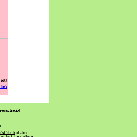
regisztráció
]
l
]
tési ötletek
oldalon.
lően bárki használhatja.