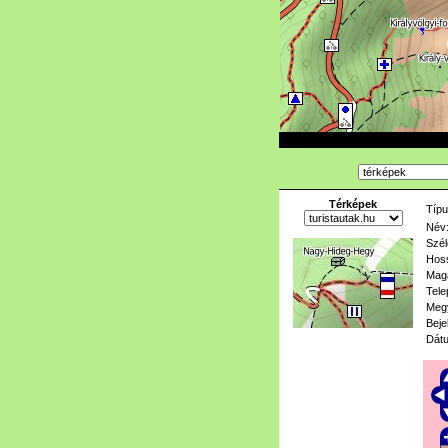
Térképek
Típu
Név
Szél
Hoss
Mag
Tele
Meg
Beje
Dát