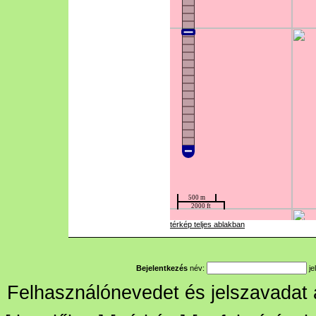
térkép teljes ablakban
Bejelentkezés
név:
je
Felhasználónevedet és jelszavadat