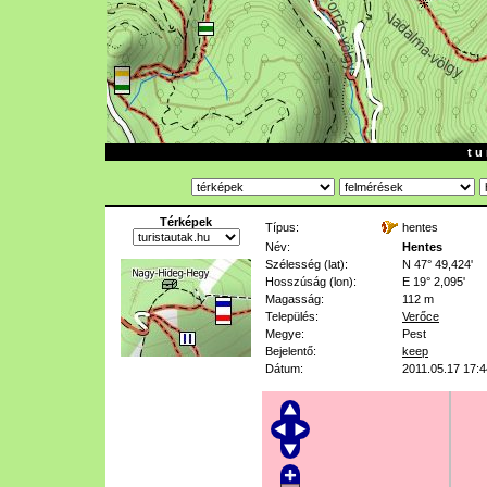
t u 
Térképek
Típus:
hentes
Név:
Hentes
Szélesség (lat):
N 47° 49,424'
Hosszúság (lon):
E 19° 2,095'
Magasság:
112 m
Település:
Verőce
Megye:
Pest
Bejelentő:
keep
Dátum:
2011.05.17 17:4