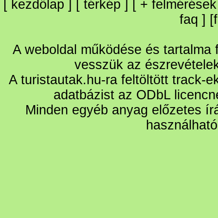
[
kezdőlap
] [
térkép
] [
+
felmérések
faq
] [
A weboldal működése és tartalma fo
vesszük az észrevétele
A turistautak.hu-ra feltöltött track-
adatbázist az ODbL licencn
Minden egyéb anyag előzetes írá
használható