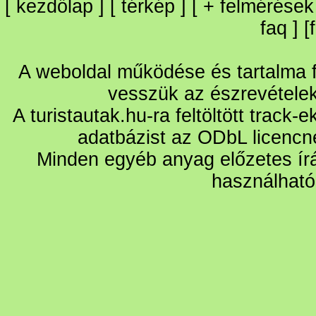
[
kezdőlap
] [
térkép
] [
+
felmérések
faq
] [
A weboldal működése és tartalma fo
vesszük az észrevétele
A turistautak.hu-ra feltöltött track-
adatbázist az ODbL licencn
Minden egyéb anyag előzetes írá
használható