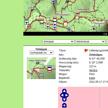
t u 
Térképek
Típus:
zöldség-gyümöl
Név:
Zöldséges
Szélesség (lat):
N 47° 49,439'
Hosszúság (lon):
E 19° 2,096'
Magasság:
113 m
Település:
Verőce
Megye:
Pest
Bejelentő:
keep
Dátum:
2011.05.17 17:4