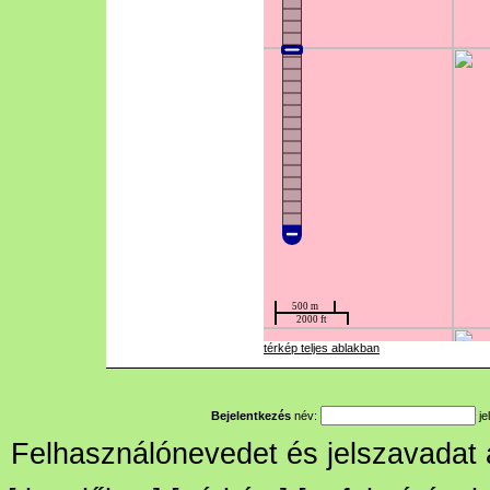
térkép teljes ablakban
Bejelentkezés
név:
je
Felhasználónevedet és jelszavadat