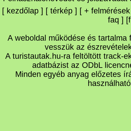
[
kezdőlap
] [
térkép
] [
+
felmérések
faq
] [
A weboldal működése és tartalma fo
vesszük az észrevétele
A turistautak.hu-ra feltöltött track-
adatbázist az ODbL licencn
Minden egyéb anyag előzetes írá
használható