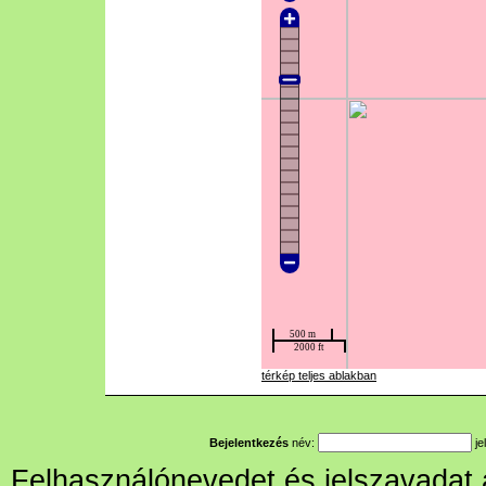
térkép teljes ablakban
Bejelentkezés
név:
je
Felhasználónevedet és jelszavadat