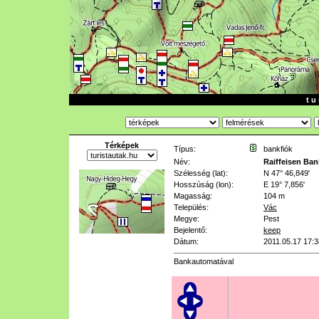
t u 
Térképek
Típus:
bankfiók
Név:
Raiffeisen Ban
Szélesség (lat):
N 47° 46,849'
Hosszúság (lon):
E 19° 7,856'
Magasság:
104 m
Település:
Vác
Megye:
Pest
Bejelentő:
keep
Dátum:
2011.05.17 17:3
Bankautomatával