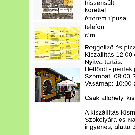
frissensült
körettel
étterem típusa
telefon
cím
Reggeliző és pizz
Kiszállítás 12.00 
Nyitva tartás:
Hétfőtől - péntek
Szombat: 08:00-
Vasárnap: 10:00-
Csak állóhely, ki
A kiszállítás Ki
Szokolyára és Na
ingyenes, alatta 