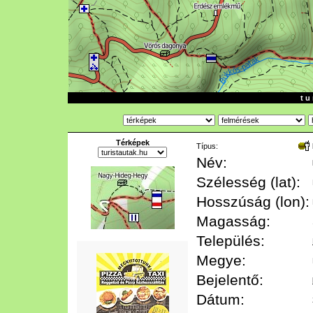
t u 
Térképek
Típus:
Név:
Szélesség (lat):
Hosszúság (lon):
Magasság:
Település:
Megye:
Bejelentő:
Dátum: