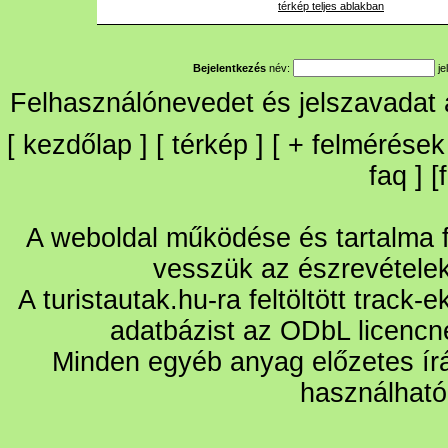
térkép teljes ablakban
Bejelentkezés
név:
je
Felhasználónevedet és jelszavadat
[
kezdőlap
] [
térkép
] [
+
felmérések
faq
] [
A weboldal működése és tartalma fo
vesszük az észrevétele
A turistautak.hu-ra feltöltött track-
adatbázist az ODbL licencn
Minden egyéb anyag előzetes írá
használható