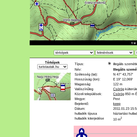
t u 
Térképek
Típus:
illegális szemét
Név:
Illegális szemé
Szélesség (lat):
N 47° 43,757'
Hosszúság (lon):
E 19° 12,069'
Magasság:
122 m
Valószínűleg
Csörög
külterül
Közeli települések:
Csörög
850 m
É
Megye:
Pest
Bejelentő:
keep
Dátum:
2011.01.23 15:5
hulladék típusa
háztartási hulla
hulladék kiterjedése
2
10 m