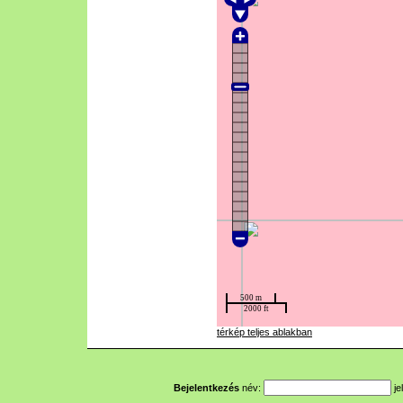
térkép teljes ablakban
Bejelentkezés
név:
je