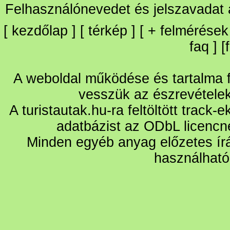
Felhasználónevedet és jelszavadat
[
kezdőlap
] [
térkép
] [
+
felmérések
faq
] [
A weboldal működése és tartalma fo
vesszük az észrevétele
A turistautak.hu-ra feltöltött track-
adatbázist az ODbL licencn
Minden egyéb anyag előzetes írá
használható