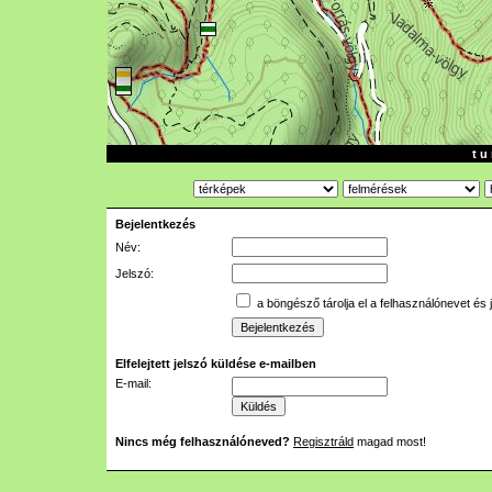
t u 
Bejelentkezés
Név:
Jelszó:
a böngésző tárolja el a felhasználónevet és 
Elfelejtett jelszó küldése e-mailben
E-mail:
Nincs még felhasználóneved?
Regisztráld
magad most!