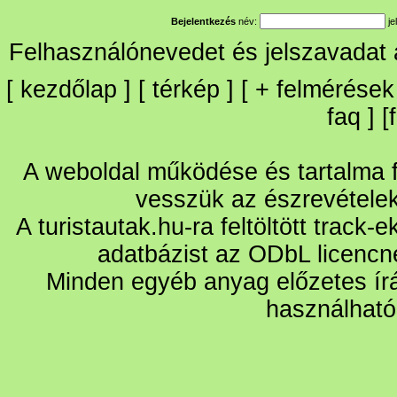
Bejelentkezés
név:
je
Felhasználónevedet és jelszavadat
[
kezdőlap
] [
térkép
] [
+
felmérések
faq
] [
A weboldal működése és tartalma fo
vesszük az észrevétele
A turistautak.hu-ra feltöltött track-
adatbázist az ODbL licencn
Minden egyéb anyag előzetes írá
használható