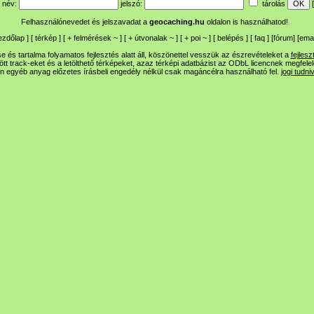
név:
jelszó:
tárolás
[
Felhasználónevedet és jelszavadat a
geocaching.hu
oldalon is használhatod!
ezdőlap
] [
térkép
] [
+
felmérések
~
] [
+
útvonalak
~
] [
+
poi
~
] [
belépés
] [
faq
] [
fórum
]
[
emai
 és tartalma folyamatos fejlesztés alatt áll, köszönettel vesszük az észrevételeket a
fejlesz
ltött track-eket és a letölthető térképeket, azaz térképi adatbázist az ODbL licencnek megfele
n egyéb anyag előzetes írásbeli engedély nélkül csak magáncélra használható fel.
jogi tudni