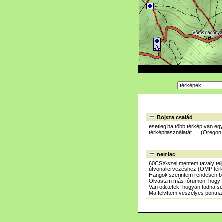
Bojsza család
esetleg ha több térkép van egym
térképhasználatát .... (Oregon
nemlac
60CSX-szel mentem tavaly telj
útvonaltervezéshez (OMP térkép
Hangok szerintem rendesen be 
Olvastam más fórumon, hogy a
Van ötletetek, hogyan tudna se
Ma felvittem veszélyes pontna