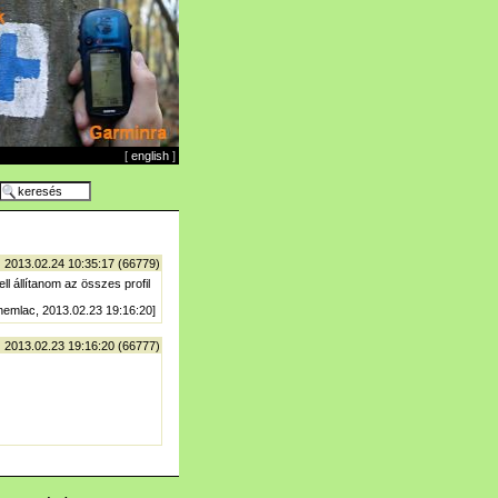
[
english
]
| 2013.02.24 10:35:17 (66779)
ll állítanom az összes profil
nemlac, 2013.02.23 19:16:20]
| 2013.02.23 19:16:20 (66777)