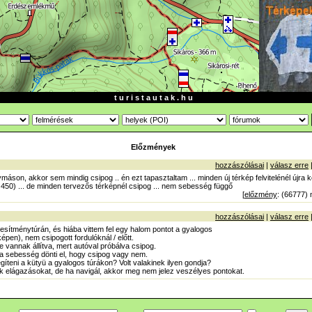
t u r i s t a u t a k . h u
Előzmények
hozzászólásai
|
válasz erre
áson, akkor sem mindig csipog .. én ezt tapasztaltam ... minden új térkép felvitelénél újra ke
 450) ... de minden tervezős térképnél csipog ... nem sebesség függő
[
előzmény
: (66777) 
hozzászólásai
|
válasz erre
esítménytúrán, és hiába vittem fel egy halom pontot a gyalogos
en), nem csipogott fordulóknál / előtt.
vannak állítva, mert autóval próbálva csipog.
 sebesség dönti el, hogy csipog vagy nem.
gíteni a kütyü a gyalogos túrákon? Volt valakinek ilyen gondja?
k elágazásokat, de ha navigál, akkor meg nem jelez veszélyes pontokat.