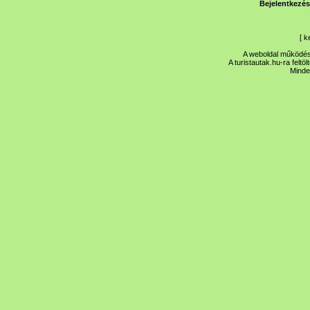
Bejelentkezés
[
k
A weboldal működése
A turistautak.hu-ra feltö
Minde