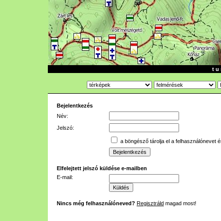
t u 
Bejelentkezés
Név:
Jelszó:
a böngésző tárolja el a felhasználónevet é
Elfelejtett jelszó küldése e-mailben
E-mail:
Nincs még felhasználóneved?
Regisztráld
magad most!