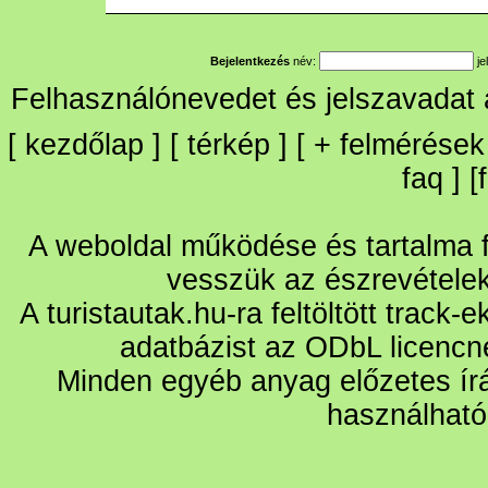
Bejelentkezés
név:
je
Felhasználónevedet és jelszavadat
[
kezdőlap
] [
térkép
] [
+
felmérések
faq
] [
A weboldal működése és tartalma fo
vesszük az észrevétele
A turistautak.hu-ra feltöltött track-
adatbázist az ODbL licencn
Minden egyéb anyag előzetes írá
használható