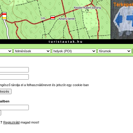
t u r i s t a u t a k . h u
gésző tárolja el a felhasználónevet és jelszót egy cookie-ban
mailben
d?
Regisztráld
magad most!