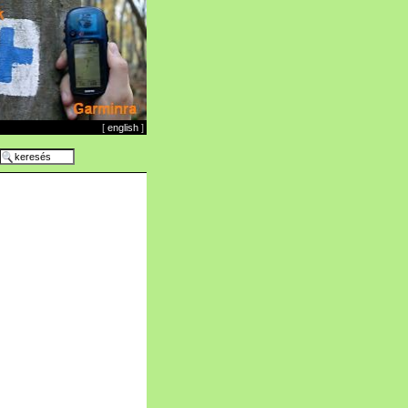
[
english
]