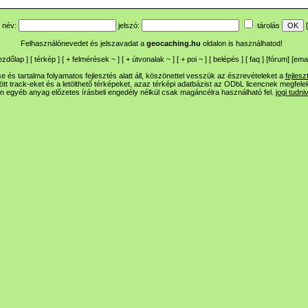
név:
jelszó:
tárolás
[
Felhasználónevedet és jelszavadat a
geocaching.hu
oldalon is használhatod!
ezdőlap
] [
térkép
] [
+
felmérések
~
] [
+
útvonalak
~
] [
+
poi
~
] [
belépés
] [
faq
] [
fórum
]
[
emai
 és tartalma folyamatos fejlesztés alatt áll, köszönettel vesszük az észrevételeket a
fejlesz
ltött track-eket és a letölthető térképeket, azaz térképi adatbázist az ODbL licencnek megfele
n egyéb anyag előzetes írásbeli engedély nélkül csak magáncélra használható fel.
jogi tudni