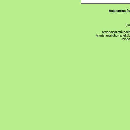
Bejelentkezés
[
k
A weboldal működése
A turistautak.hu-ra feltö
Minde