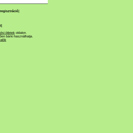
regisztráció
]
l
]
tési ötletek
oldalon.
lően bárki használhatja.
valók