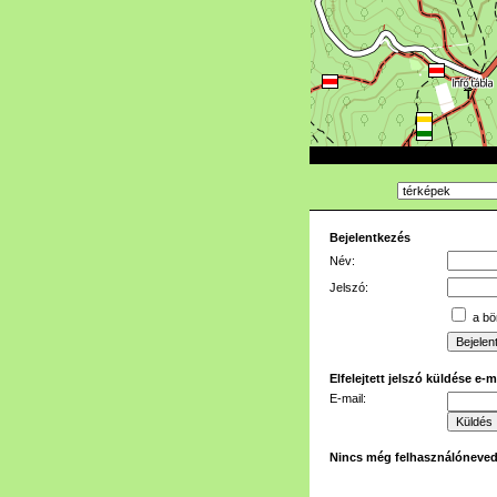
Bejelentkezés
Név:
Jelszó:
a bön
Elfelejtett jelszó küldése e-
E-mail:
Nincs még felhasználóneve