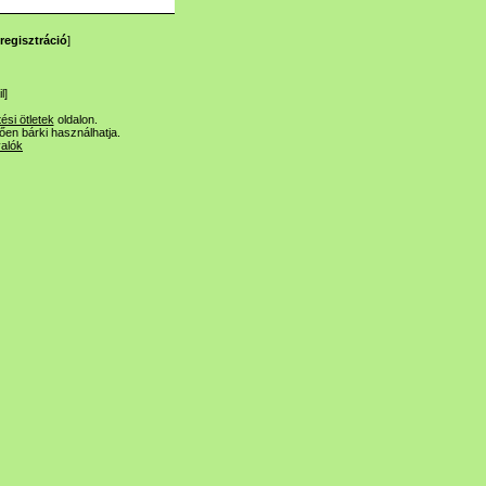
regisztráció
]
l
]
tési ötletek
oldalon.
lően bárki használhatja.
valók