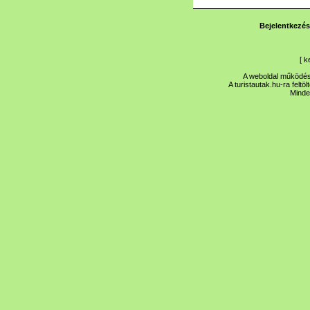
Bejelentkezés
[
k
A weboldal működése
A turistautak.hu-ra feltö
Minde