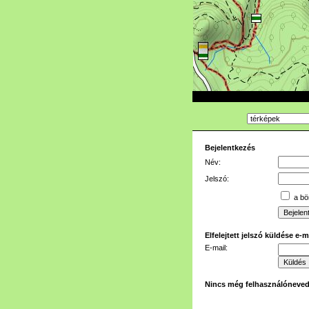
Bejelentkezés
Név:
Jelszó:
a bön
Elfelejtett jelszó küldése e-
E-mail:
Nincs még felhasználóneve