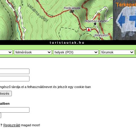
t u r i s t a u t a k . h u
gésző tárolja el a felhasználónevet és jelszót egy cookie-ban
mailben
d?
Regisztráld
magad most!