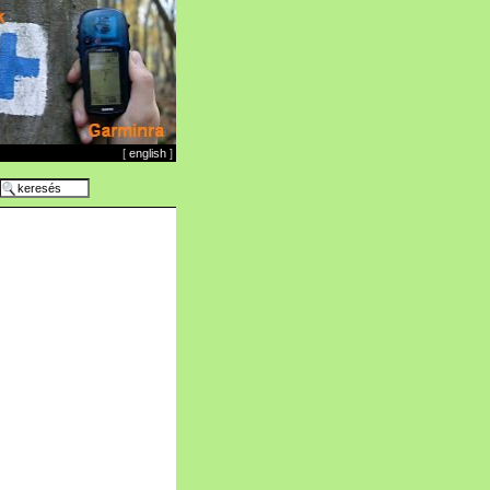
[
english
]