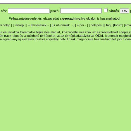
név:
jelszó:
tárolás
[
Felhasználónevedet és jelszavadat a
geocaching.hu
oldalon is használhatod!
ezdőlap
] [
térkép
] [
+
felmérések
~
] [
+
útvonalak
~
] [
+
poi
~
] [
belépés
] [
faq
] [
fórum
]
[
emai
 és tartalma folyamatos fejlesztés alatt áll, köszönettel vesszük az észrevételeket a
fejlesz
ltött track-eket és a letölthető térképeket, azaz térképi adatbázist az ODbL licencnek megfele
n egyéb anyag előzetes írásbeli engedély nélkül csak magáncélra használható fel.
jogi tudni