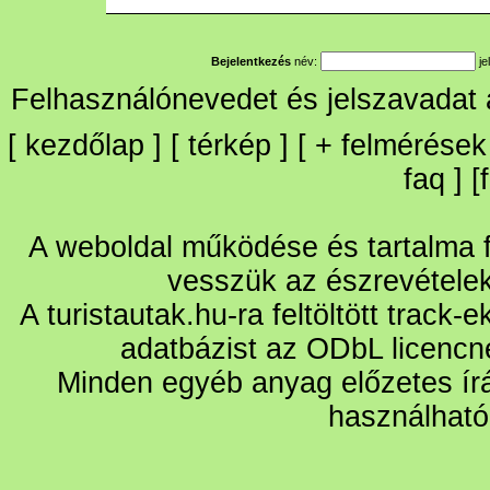
Bejelentkezés
név:
je
Felhasználónevedet és jelszavadat
[
kezdőlap
] [
térkép
] [
+
felmérések
faq
] [
A weboldal működése és tartalma fo
vesszük az észrevétele
A turistautak.hu-ra feltöltött track-
adatbázist az ODbL licencn
Minden egyéb anyag előzetes írá
használható