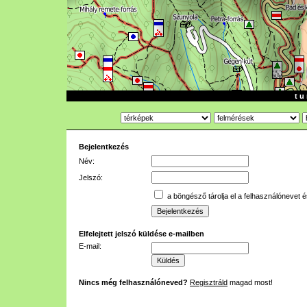
t u 
Bejelentkezés
Név:
Jelszó:
a böngésző tárolja el a felhasználónevet é
Elfelejtett jelszó küldése e-mailben
E-mail:
Nincs még felhasználóneved?
Regisztráld
magad most!