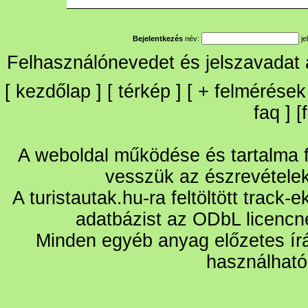
Bejelentkezés
név:
je
Felhasználónevedet és jelszavadat
[
kezdőlap
] [
térkép
] [
+
felmérések
faq
] [
A weboldal működése és tartalma fo
vesszük az észrevétele
A turistautak.hu-ra feltöltött track-
adatbázist az ODbL licencn
Minden egyéb anyag előzetes írá
használható