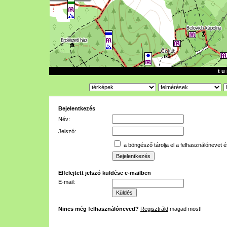
t u 
Bejelentkezés
Név:
Jelszó:
a böngésző tárolja el a felhasználónevet é
Elfelejtett jelszó küldése e-mailben
E-mail:
Nincs még felhasználóneved?
Regisztráld
magad most!