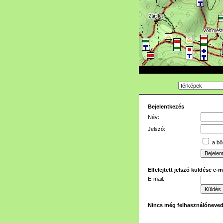
Bejelentkezés
Név:
Jelszó:
a bön
Elfelejtett jelszó küldése e-
E-mail:
Nincs még felhasználóneve