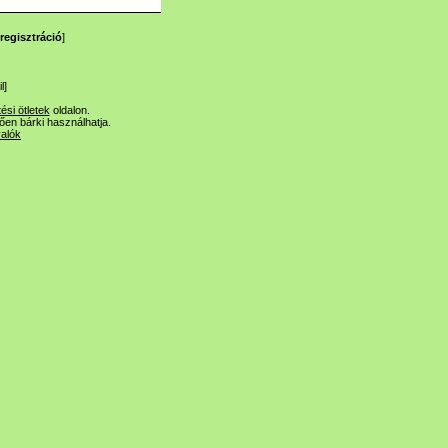
regisztráció
]
l
]
tési ötletek
oldalon.
lően bárki használhatja.
valók