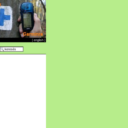
[
english
]