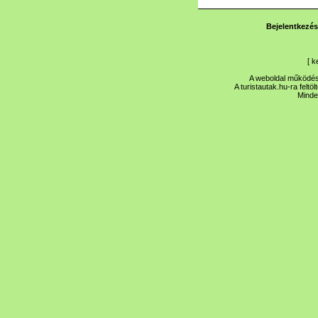
Bejelentkezés
[
k
A weboldal működése
A turistautak.hu-ra feltö
Minde