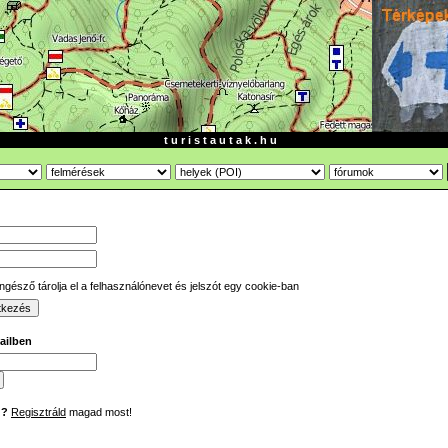
t u r i s t a u t a k . h u
gésző tárolja el a felhasználónevet és jelszót egy cookie-ban
mailben
d?
Regisztráld
magad most!