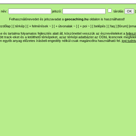
név:
jelszó:
tárolás
[
Felhasználónevedet és jelszavadat a
geocaching.hu
oldalon is használhatod!
ezdőlap
] [
térkép
] [
+
felmérések
~
] [
+
útvonalak
~
] [
+
poi
~
] [
belépés
] [
faq
] [
fórum
]
[
emai
 és tartalma folyamatos fejlesztés alatt áll, köszönettel vesszük az észrevételeket a
fejlesz
ltött track-eket és a letölthető térképeket, azaz térképi adatbázist az ODbL licencnek megfele
n egyéb anyag előzetes írásbeli engedély nélkül csak magáncélra használható fel.
jogi tudni