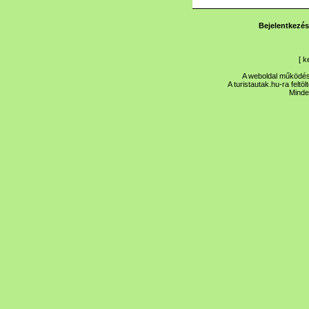
Bejelentkezés
[
k
A weboldal működése
A turistautak.hu-ra feltö
Minde