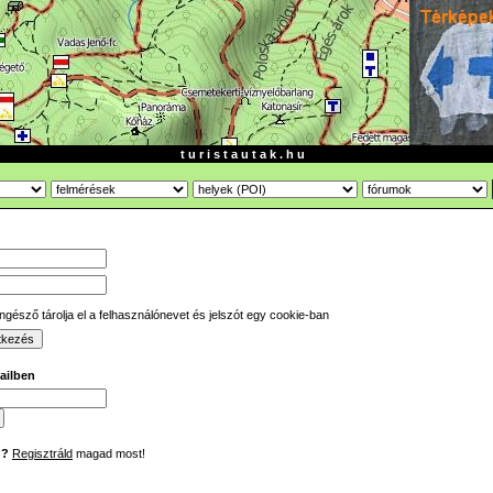
t u r i s t a u t a k . h u
gésző tárolja el a felhasználónevet és jelszót egy cookie-ban
mailben
d?
Regisztráld
magad most!