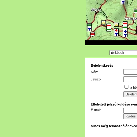
Bejelentkezés
Név:
Jelszó:
a bön
Elfelejtett jelszó küldése e-
E-mail:
Nincs még felhasználóneve