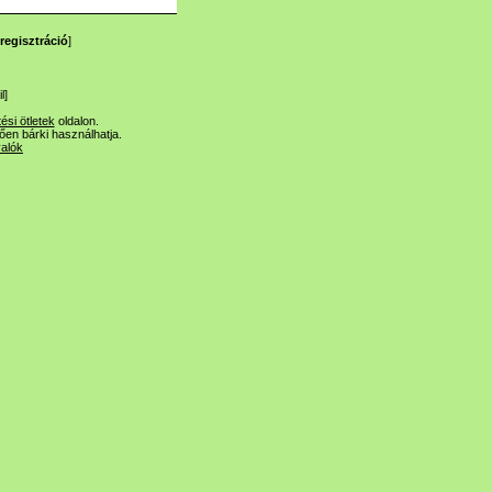
regisztráció
]
l
]
tési ötletek
oldalon.
lően bárki használhatja.
valók