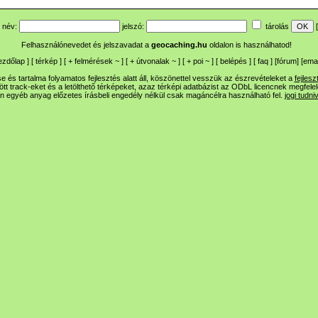
név:
jelszó:
tárolás
[
Felhasználónevedet és jelszavadat a
geocaching.hu
oldalon is használhatod!
ezdőlap
] [
térkép
] [
+
felmérések
~
] [
+
útvonalak
~
] [
+
poi
~
] [
belépés
] [
faq
] [
fórum
]
[
emai
 és tartalma folyamatos fejlesztés alatt áll, köszönettel vesszük az észrevételeket a
fejlesz
ltött track-eket és a letölthető térképeket, azaz térképi adatbázist az ODbL licencnek megfele
n egyéb anyag előzetes írásbeli engedély nélkül csak magáncélra használható fel.
jogi tudni