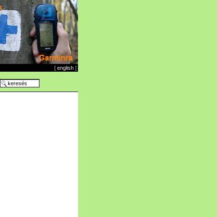
[
english
]