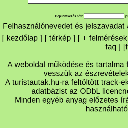
Bejelentkezés
név:
je
Felhasználónevedet és jelszavadat
[
kezdőlap
] [
térkép
] [
+
felmérések
faq
] [
A weboldal működése és tartalma fo
vesszük az észrevétele
A turistautak.hu-ra feltöltött track-
adatbázist az ODbL licencn
Minden egyéb anyag előzetes írá
használható