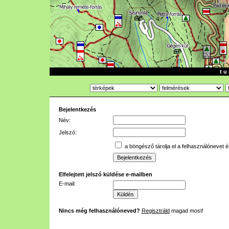
t u 
Bejelentkezés
Név:
Jelszó:
a böngésző tárolja el a felhasználónevet é
Elfelejtett jelszó küldése e-mailben
E-mail:
Nincs még felhasználóneved?
Regisztráld
magad most!