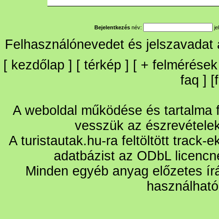
Bejelentkezés
név:
je
Felhasználónevedet és jelszavadat
[
kezdőlap
] [
térkép
] [
+
felmérések
faq
] [
A weboldal működése és tartalma fo
vesszük az észrevétele
A turistautak.hu-ra feltöltött track-
adatbázist az ODbL licencn
Minden egyéb anyag előzetes írá
használható