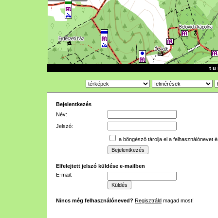
t u 
Bejelentkezés
Név:
Jelszó:
a böngésző tárolja el a felhasználónevet é
Elfelejtett jelszó küldése e-mailben
E-mail:
Nincs még felhasználóneved?
Regisztráld
magad most!