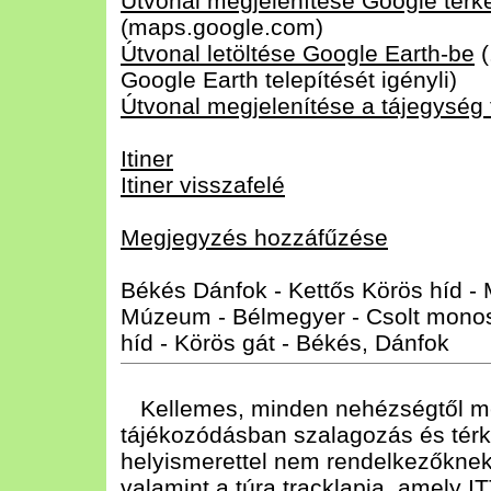
Útvonal megjelenítése Google tér
(maps.google.com)
Útvonal letöltése Google Earth-be
(
Google Earth telepítését igényli)
Útvonal megjelenítése a tájegység
Itiner
Itiner visszafelé
Megjegyzés hozzáfűzése
Békés Dánfok - Kettős Körös híd - 
Múzeum - Bélmegyer - Csolt monost
híd - Körös gát - Békés, Dánfok
Kellemes, minden nehézségtől men
tájékozódásban szalagozás és térké
helyismerettel nem rendelkezőknek 
valamint a túra tracklapja, amely
I