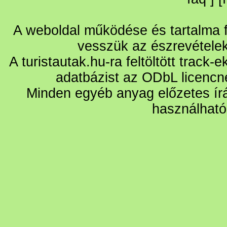
A weboldal működése és tartalma fo
vesszük az észrevétele
A turistautak.hu-ra feltöltött track-
adatbázist az ODbL licencn
Minden egyéb anyag előzetes írá
használható