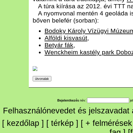
A túra kiírása az 2012. évi TTT 
A nyomvonal mentén 4 geoláda is 
bőven belefér (sorban):
Bodoky Károly Vízügyi Múzeu
Alföldi kisvasút
,
Betyár fák
,
Wenckheim kastély park Dobo
Bejelentkezés
név:
je
Felhasználónevedet és jelszavadat
[
kezdőlap
] [
térkép
] [
+
felmérések
faq
] [