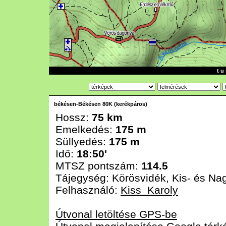
t u 
békésen-Békésen 80K (kerékpáros)
Hossz:
75 km
Emelkedés:
175 m
Süllyedés:
175 m
Idő:
18:50'
MTSZ pontszám:
114.5
Tájegység:
Körösvidék, Kis- és Na
Felhasználó:
Kiss_Karoly
Útvonal letöltése GPS-be