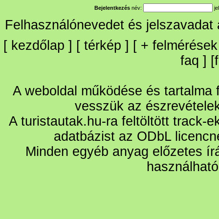
Bejelentkezés
név:
je
Felhasználónevedet és jelszavadat
[
kezdőlap
] [
térkép
] [
+
felmérések
faq
] [
A weboldal működése és tartalma fo
vesszük az észrevétele
A turistautak.hu-ra feltöltött track-
adatbázist az ODbL licencn
Minden egyéb anyag előzetes írá
használható