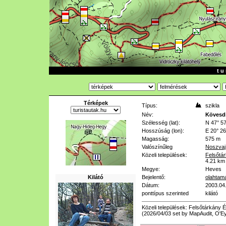
t u 
Térképek
Típus:
szikla
Név:
Kövesdi
Szélesség (lat):
N 47° 57
Hosszúság (lon):
E 20° 26
Magasság:
575 m
Valószínűleg
Noszvaj
Közeli települések:
Felsőtá
4.21 km
Megye:
Heves
Kilátó
Bejelentő:
olahtam
Dátum:
2003.04
ponttípus szerinted
kilátó
Közeli települések: Felsőtárkány 
(2026/04/03 set by MapAudit, O'E