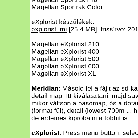
Magellan Sportrak Color
eXplorist készülékek:
explorist.imi
[25.4 MB], frissítve: 20
Magellan eXplorist 210
Magellan eXplorist 400
Magellan eXplorist 500
Magellan eXplorist 600
Magellan eXplorist XL
Meridian
: Másold fel a fájlt az sd-
detail map. Itt kiválasztani, majd s
mikor váltson a basemap, és a deta
(format fül), detail (lowest 700m ... 
de érdemes kipróbálni a többit is.
eXplorist
: Press menu button, selec