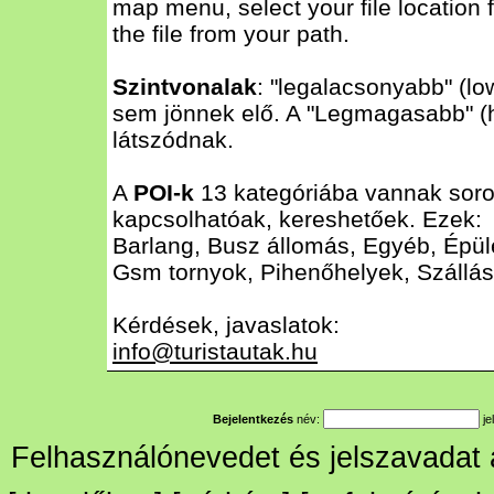
map menu, select your file location 
the file from your path.
Szintvonalak
: "legalacsonyabb" (l
sem jönnek elő. A "Legmagasabb" (hi
látszódnak.
A
POI-k
13 kategóriába vannak sorol
kapcsolhatóak, kereshetőek. Ezek:
Barlang, Busz állomás, Egyéb, Épül
Gsm tornyok, Pihenőhelyek, Szállás
Kérdések, javaslatok:
info@turistautak.hu
Bejelentkezés
név:
je
Felhasználónevedet és jelszavadat