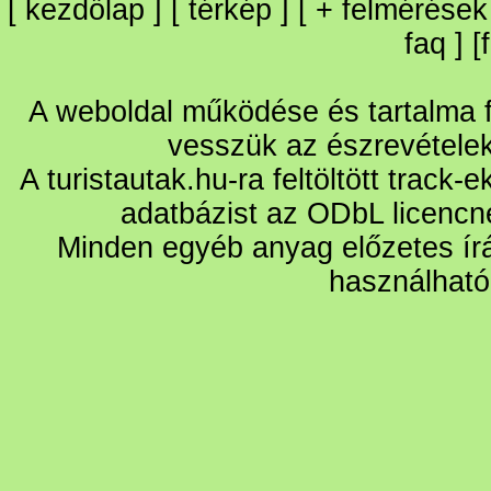
[
kezdőlap
] [
térkép
] [
+
felmérések
faq
] [
A weboldal működése és tartalma fo
vesszük az észrevétele
A turistautak.hu-ra feltöltött track-
adatbázist az ODbL licencn
Minden egyéb anyag előzetes írá
használható