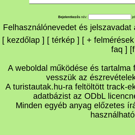
Bejelentkezés
név:
je
Felhasználónevedet és jelszavadat
[
kezdőlap
] [
térkép
] [
+
felmérések
faq
] [
A weboldal működése és tartalma fo
vesszük az észrevétele
A turistautak.hu-ra feltöltött track-
adatbázist az ODbL licencn
Minden egyéb anyag előzetes írá
használható