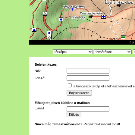
t u 
Bejelentkezés
Név:
Jelszó:
a böngésző tárolja el a felhasználónevet é
Elfelejtett jelszó küldése e-mailben
E-mail:
Nincs még felhasználóneved?
Regisztráld
magad most!