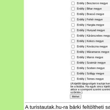
Erdély | Beszterce megye
Erdély | Bihar megye
Erdély | Brassó megye
Erdély | Fehér megye
Erdély | Hargita megye
Erdély | Hunyad megye
Erdély | Káránszebes meg
Erdély | Kolozs megye
Erdély | Kovászna megye
Erdély | Máramaros megye
Erdély | Maros megye
Erdély | Szatmár megye
Erdély | Szeben megye
Erdély | Szilágy megye
Erdély | Temes megye
(A kijelölt tájegységek trackjei ke
be a listába. Ha egyik sincs kijelö
akkor e szempont szerint szerint
szűkítés.)
A turistautak.hu-ra bárki feltöltheti