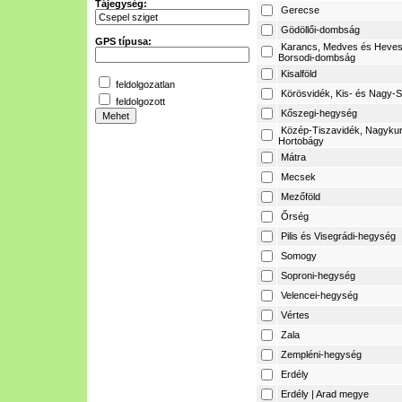
Tájegység:
Gerecse
Gödöllői-dombság
GPS típusa:
Karancs, Medves és Heves
Borsodi-dombság
Kisalföld
feldolgozatlan
Körösvidék, Kis- és Nagy-S
feldolgozott
Kőszegi-hegység
Közép-Tiszavidék, Nagyku
Hortobágy
Mátra
Mecsek
Mezőföld
Őrség
Pilis és Visegrádi-hegység
Somogy
Soproni-hegység
Velencei-hegység
Vértes
Zala
Zempléni-hegység
Erdély
Erdély | Arad megye