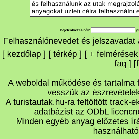
és felhasználunk az utak megrajzolás
anyagokat üzleti célra felhasználni e
Bejelentkezés
név:
je
Felhasználónevedet és jelszavadat
[
kezdőlap
] [
térkép
] [
+
felmérések
faq
] [
A weboldal működése és tartalma fo
vesszük az észrevétele
A turistautak.hu-ra feltöltött track-
adatbázist az ODbL licencn
Minden egyéb anyag előzetes írá
használható