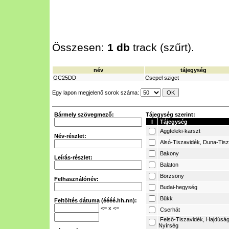
Összesen:
1 db
track (szűrt).
név
tájegység
GC25DD
Csepel sziget
Egy lapon megjelenő sorok száma:
Bármely szövegmező:
Tájegység szerint:
I
Tájegység
Aggteleki-karszt
Név-részlet:
Alsó-Tiszavidék, Duna-Tis
Bakony
Leírás-részlet:
Balaton
Börzsöny
Felhasználónév:
Budai-hegység
Bükk
Feltöltés dátuma (éééé.hh.nn):
<= x <=
Cserhát
Felső-Tiszavidék, Hajdúság
Nyírség