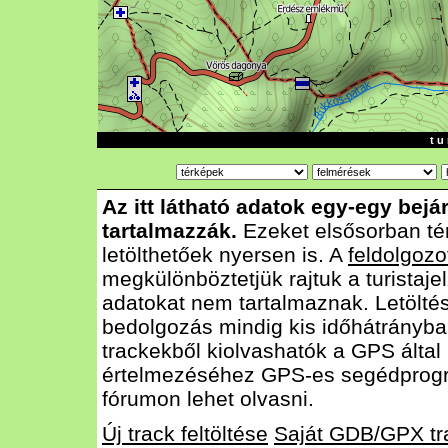
t u 
Az itt látható adatok egy-egy bejá
tartalmazzák.
Ezeket elsősorban té
letölthetőek nyersen is. A
feldolgozo
megkülönböztetjük rajtuk a turistajel
adatokat nem tartalmaznak. Letölté
bedolgozás mindig kis időhátrányba
trackekből kiolvashatók a GPS által
értelmezéséhez GPS-es segédprog
fórumon lehet olvasni.
Új track feltöltése
Saját GDB/GPX tr