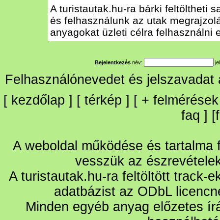
A turistautak.hu-ra bárki feltöltheti
és felhasználunk az utak megrajzolás
anyagokat üzleti célra felhasználni e
Bejelentkezés
név:
je
Felhasználónevedet és jelszavadat
[
kezdőlap
] [
térkép
] [
+
felmérések
faq
] [
A weboldal működése és tartalma fo
vesszük az észrevétele
A turistautak.hu-ra feltöltött track-
adatbázist az ODbL licencn
Minden egyéb anyag előzetes írá