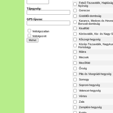
Felső-Tiszavidék, Hajdúság
Nyírség
Tájegység:
Gerecse
Gödöllői-dombság
GPS típusa:
Karancs, Medves és Heves
Borsodi-dombság
Kisalföld
feldolgozatlan
Körösvidék, Kis- és Nagy-S
feldolgozott
Kőszegi-hegység
Közép-Tiszavidék, Nagyku
Hortobágy
Mátra
Mecsek
Mezőföld
Őrség
Pilis és Visegrádi-hegység
Somogy
Soproni-hegység
Velencei-hegység
Vértes
Zala
Zempléni-hegység
Erdély