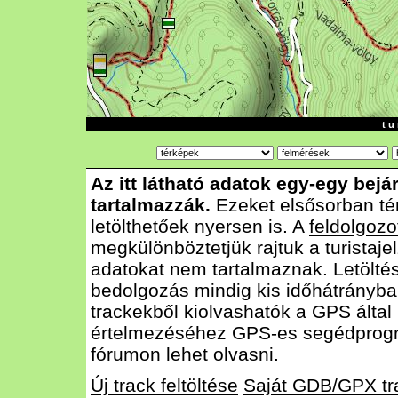
t u 
Az itt látható adatok egy-egy bejá
tartalmazzák.
Ezeket elsősorban té
letölthetőek nyersen is. A
feldolgozo
megkülönböztetjük rajtuk a turistajel
adatokat nem tartalmaznak. Letölté
bedolgozás mindig kis időhátrányba
trackekből kiolvashatók a GPS által
értelmezéséhez GPS-es segédprog
fórumon lehet olvasni.
Új track feltöltése
Saját GDB/GPX tr