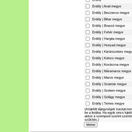
Erdély | Arad megye
Erdély | Beszterce megye
Erdély | Bihar megye
Erdély | Brassó megye
Erdély | Fehér megye
Erdély | Hargita megye
Erdély | Hunyad megye
Erdély | Káránszebes meg
Erdély | Kolozs megye
Erdély | Kovászna megye
Erdély | Máramaros megye
Erdély | Maros megye
Erdély | Szatmár megye
Erdély | Szeben megye
Erdély | Szilágy megye
Erdély | Temes megye
(A kijelölt tájegységek trackjei ke
be a listába. Ha egyik sincs kijelö
akkor e szempont szerint szerint
szűkítés.)