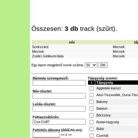
Összesen:
3 db
track (szűrt).
név
tá
Szekszárd
Mecsek
Mecsek
Mecsek
Zselici Jubileumi láda
Mecsek
Egy lapon megjelenő sorok száma:
Bármely szövegmező:
Tájegység szerint:
I
Tájegység
Aggteleki-karszt
Név-részlet:
Alsó-Tiszavidék, Duna-Tis
Bakony
Leírás-részlet:
Balaton
Börzsöny
Felhasználónév:
Budai-hegység
Bükk
Feltöltés dátuma (éééé.hh.nn):
<= x <=
Cserhát