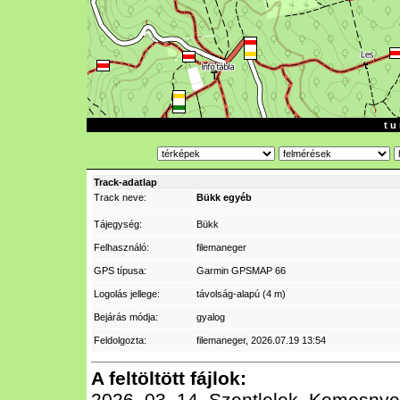
t u 
Track-adatlap
Track neve:
Bükk egyéb
Tájegység:
Bükk
Felhasználó:
filemaneger
GPS típusa:
Garmin GPSMAP 66
Logolás jellege:
távolság-alapú (4 m)
Bejárás módja:
gyalog
Feldolgozta:
filemaneger
, 2026.07.19 13:54
A feltöltött fájlok:
2026_03_14_Szentlelek_Kemesnye