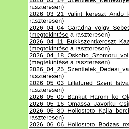
raszteresen)
2026_03_21_Valint_kereszt_Ando_
raszteresen)
2026_04_04_Garadna_volgy_Sebes
(
megtekintése
a raszteresen)
2026_04_11_Bukkszentkereszt_Kaa
(
megtekintése
a raszteresen)
2026_04_18_Oskoho_Szomoru_volg
(
megtekintése
a raszteresen)
2026_04_25_Szentlelek_Dedesi_var
raszteresen)
2026_05_03_Lillafured_Szent_Istva
raszteresen)
2026_05_09_Bankut_Harom_ko_Ol
2026_05_16_Omassa_Javorku_Csip
2026_05_30_Hollosteto_Kajla_berc
raszteresen)
2026_06_06_Hollosteto_Bodzas_re