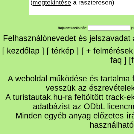
(
megtekintése
a raszteresen)
Bejelentkezés
név:
je
Felhasználónevedet és jelszavadat
[
kezdőlap
] [
térkép
] [
+
felmérések
faq
] [
A weboldal működése és tartalma fo
vesszük az észrevétele
A turistautak.hu-ra feltöltött track-
adatbázist az ODbL licencn
Minden egyéb anyag előzetes írá
használható