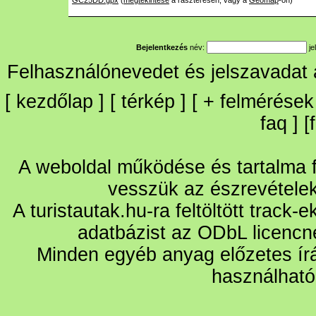
GC25DD.gpx
(
megtekintése
a raszteresen, vagy a
Geomap
-on)
Bejelentkezés
név:
je
Felhasználónevedet és jelszavadat
[
kezdőlap
] [
térkép
] [
+
felmérések
faq
] [
A weboldal működése és tartalma fo
vesszük az észrevétele
A turistautak.hu-ra feltöltött track-
adatbázist az ODbL licencn
Minden egyéb anyag előzetes írá
használható