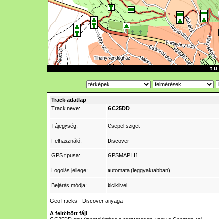
t u 
Track-adatlap
Track neve:
GC25DD
Tájegység:
Csepel sziget
Felhasználó:
Discover
GPS típusa:
GPSMAP H1
Logolás jellege:
automata (leggyakrabban)
Bejárás módja:
biciklivel
GeoTracks - Discover anyaga
A feltöltött fájl: