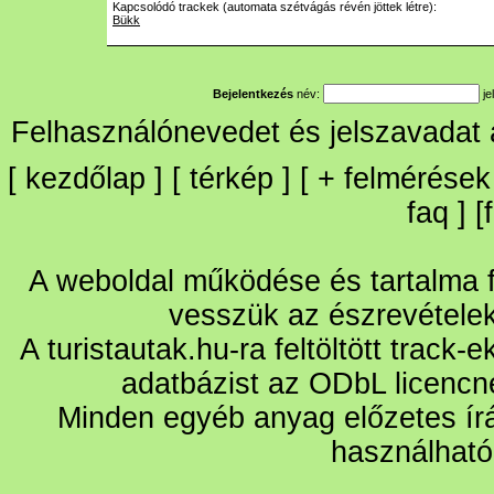
Kapcsolódó trackek (automata szétvágás révén jöttek létre):
Bükk
Bejelentkezés
név:
je
Felhasználónevedet és jelszavadat
[
kezdőlap
] [
térkép
] [
+
felmérések
faq
] [
A weboldal működése és tartalma fo
vesszük az észrevétele
A turistautak.hu-ra feltöltött track-
adatbázist az ODbL licencn
Minden egyéb anyag előzetes írá
használható