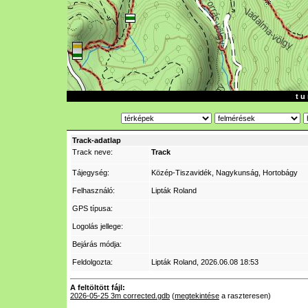
t u 
Track-adatlap
Track neve:
Track
Tájegység:
Közép-Tiszavidék, Nagykunság, Hortobágy
Felhasználó:
Lipták Roland
GPS típusa:
Logolás jellege:
Bejárás módja:
Feldolgozta:
Lipták Roland
, 2026.06.08 18:53
A feltöltött fájl:
2026-05-25 3m corrected.gdb
(
megtekintése
a raszteresen)