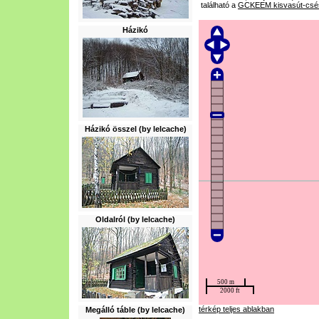
található a
GCKEEM kisvasút-cs
Házikó
Házikó összel (by lelcache)
Oldalról (by lelcache)
térkép teljes ablakban
Megálló táble (by lelcache)