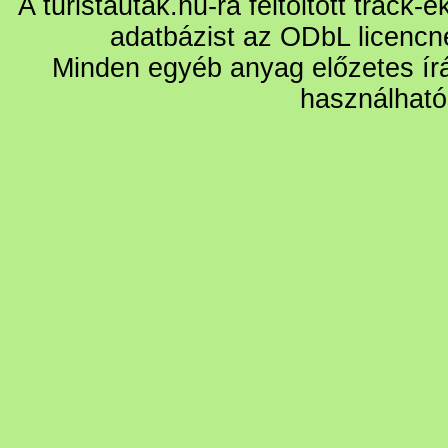
A turistautak.hu-ra feltöltött track-
adatbázist az ODbL licencn
Minden egyéb anyag előzetes írá
használható