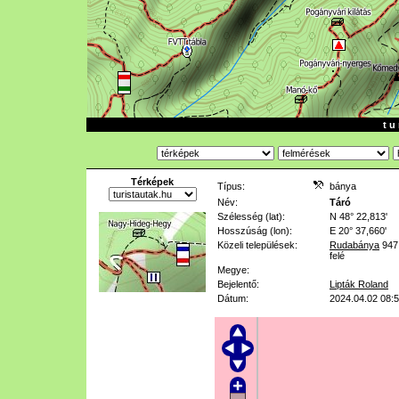
t u 
Térképek
Típus:
bánya
Név:
Táró
Szélesség (lat):
N 48° 22,813'
Hosszúság (lon):
E 20° 37,660'
Közeli települések:
Rudabánya
947
felé
Megye:
Bejelentő:
Lipták Roland
Dátum:
2024.04.02 08: