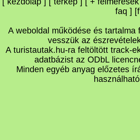
[
kezdőlap
] [
térkép
] [
+
felmérések
faq
] [
A weboldal működése és tartalma fo
vesszük az észrevétele
A turistautak.hu-ra feltöltött track-
adatbázist az ODbL licencn
Minden egyéb anyag előzetes írá
használható