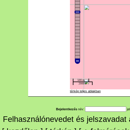
térkép teljes ablakban
Bejelentkezés
név:
je
Felhasználónevedet és jelszavadat