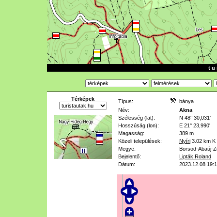
t u 
Térképek
Típus:
bánya
Név:
Akna
Szélesség (lat):
N 48° 30,031'
Hosszúság (lon):
E 21° 23,990'
Magasság:
389 m
Közeli települések:
Nyíri
3.02 km
K 
Megye:
Borsod-Abaúj-
Bejelentő:
Lipták Roland
Dátum:
2023.12.08 19: