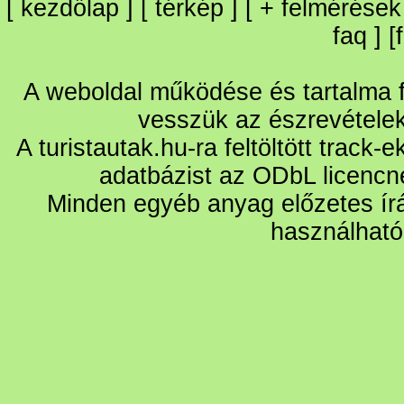
[
kezdőlap
] [
térkép
] [
+
felmérések
faq
] [
A weboldal működése és tartalma fo
vesszük az észrevétele
A turistautak.hu-ra feltöltött track-
adatbázist az ODbL licencn
Minden egyéb anyag előzetes írá
használható