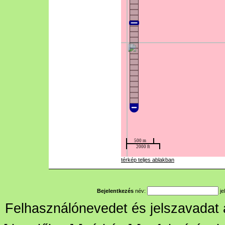
térkép teljes ablakban
Bejelentkezés
név:
je
Felhasználónevedet és jelszavadat