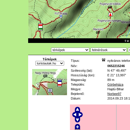
t u 
Térképek
Típus:
nyilvános telefo
Név:
0652215246
Szélesség (lat):
N 47° 49,497'
Hosszúság (lon):
E 21° 13,997'
Magasság:
89 m
Település:
Görbeháza
Megye:
Hajdú-Bihar
Bejelentő:
Norbee97
Dátum:
2014.09.23 18: