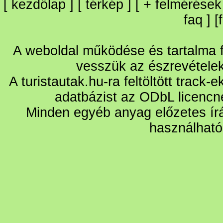
[
kezdőlap
] [
térkép
] [
+
felmérések
faq
] [
A weboldal működése és tartalma fo
vesszük az észrevétele
A turistautak.hu-ra feltöltött track-
adatbázist az ODbL licencn
Minden egyéb anyag előzetes írá
használható