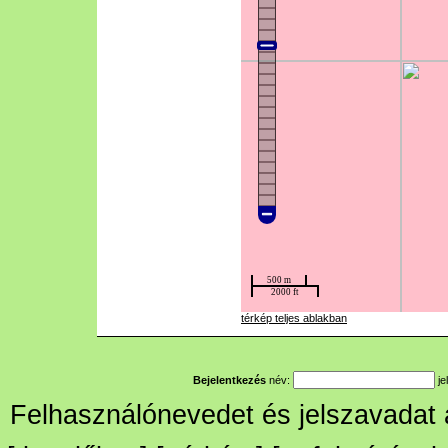
térkép teljes ablakban
Bejelentkezés
név:
je
Felhasználónevedet és jelszavadat