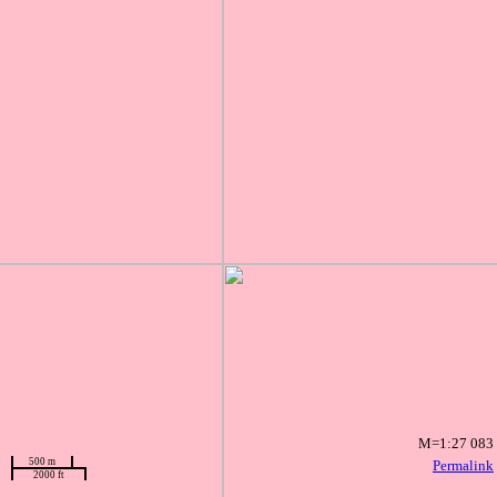
M=1:27 083
500 m
Permalink
2000 ft