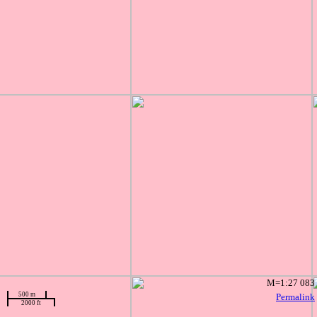
M=1:27 083
500 m
Permalink
2000 ft