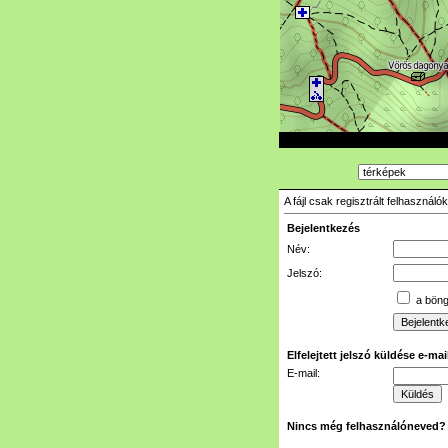
A fájl csak regisztrált felhasznál
Bejelentkezés
Név:
Jelszó:
a böngé
Elfelejtett jelszó küldése e-ma
E-mail:
Nincs még felhasználóneved?