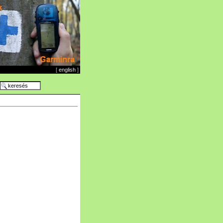
[
english
]