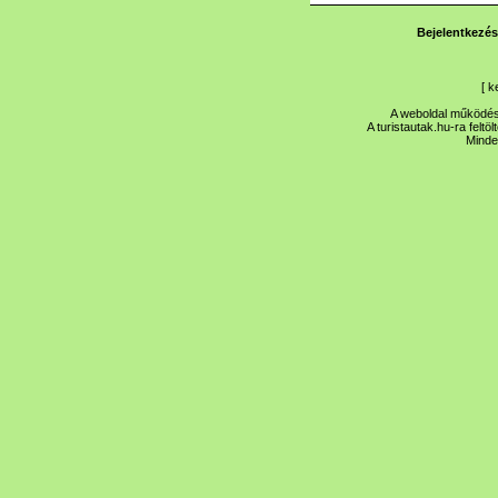
Bejelentkezés
[
k
A weboldal működése
A turistautak.hu-ra feltö
Minde