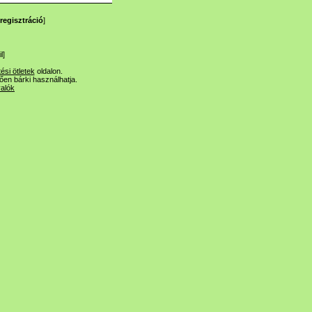
regisztráció
]
l
]
tési ötletek
oldalon.
lően bárki használhatja.
valók