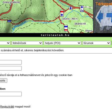
t u r i s t a u t a k . h u
ók számára érhető el, sikeres bejelentkezést követően.
sző tárolja el a felhasználónevet és jelszót egy cookie-ban
ilben
Regisztráld
magad most!