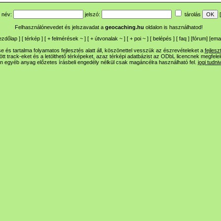
név:
jelszó:
tárolás
[
Felhasználónevedet és jelszavadat a
geocaching.hu
oldalon is használhatod!
ezdőlap
] [
térkép
] [
+
felmérések
~
] [
+
útvonalak
~
] [
+
poi
~
] [
belépés
] [
faq
] [
fórum
]
[
emai
 és tartalma folyamatos fejlesztés alatt áll, köszönettel vesszük az észrevételeket a
fejlesz
ltött track-eket és a letölthető térképeket, azaz térképi adatbázist az ODbL licencnek megfele
n egyéb anyag előzetes írásbeli engedély nélkül csak magáncélra használható fel.
jogi tudni