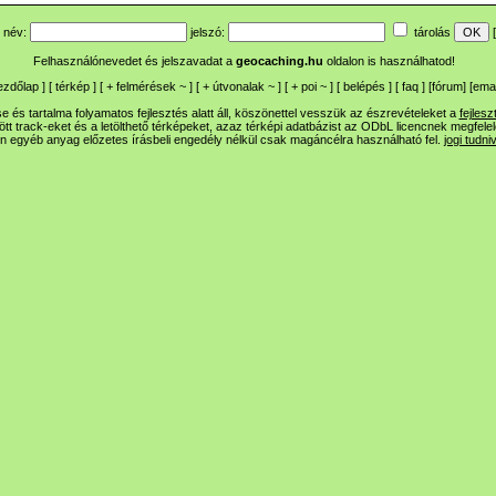
név:
jelszó:
tárolás
[
Felhasználónevedet és jelszavadat a
geocaching.hu
oldalon is használhatod!
ezdőlap
] [
térkép
] [
+
felmérések
~
] [
+
útvonalak
~
] [
+
poi
~
] [
belépés
] [
faq
] [
fórum
]
[
emai
 és tartalma folyamatos fejlesztés alatt áll, köszönettel vesszük az észrevételeket a
fejlesz
ltött track-eket és a letölthető térképeket, azaz térképi adatbázist az ODbL licencnek megfele
n egyéb anyag előzetes írásbeli engedély nélkül csak magáncélra használható fel.
jogi tudni