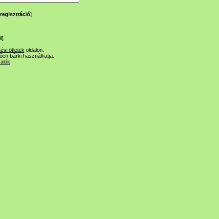
regisztráció
]
l
]
tési ötletek
oldalon.
lően bárki használhatja.
valók