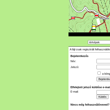
A fájl csak regisztrált felhasznál
Bejelentkezés
Név:
Jelszó:
a böngé
Elfelejtett jelszó küldése e-ma
E-mail:
Nincs még felhasználóneved?