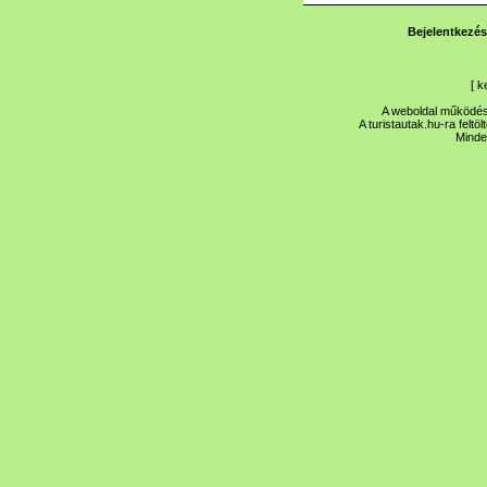
Bejelentkezés
[
k
A weboldal működése
A turistautak.hu-ra feltö
Minde