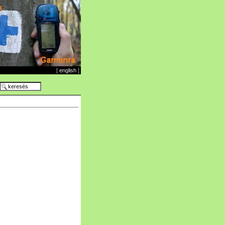
[
english
]