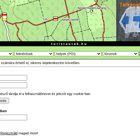
t u r i s t a u t a k . h u
ók számára érhető el, sikeres bejelentkezést követően.
sző tárolja el a felhasználónevet és jelszót egy cookie-ban
ilben
Regisztráld
magad most!